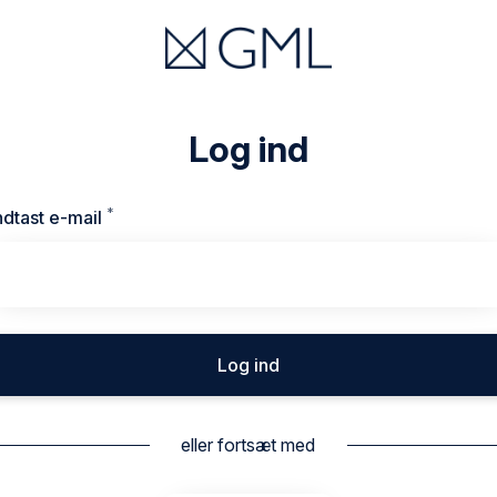
Log ind
*
Kræves
ndtast e-mail
Log ind
eller fortsæt med