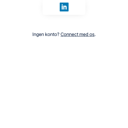
Log ind med LinkedIn
Ingen konto?
Connect med os
.